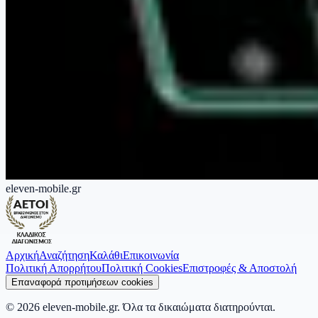
eleven-mobile.gr
Αρχική
Αναζήτηση
Καλάθι
Επικοινωνία
Πολιτική Απορρήτου
Πολιτική Cookies
Επιστροφές & Αποστολή
Επαναφορά προτιμήσεων cookies
©
2026
eleven-mobile.gr.
Όλα τα δικαιώματα διατηρούνται.