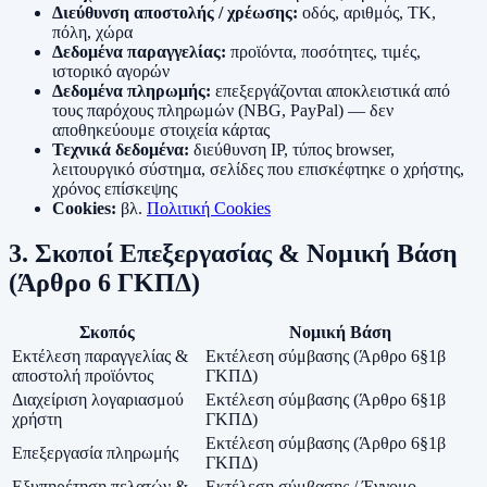
Διεύθυνση αποστολής / χρέωσης:
οδός, αριθμός, ΤΚ,
πόλη, χώρα
Δεδομένα παραγγελίας:
προϊόντα, ποσότητες, τιμές,
ιστορικό αγορών
Δεδομένα πληρωμής:
επεξεργάζονται αποκλειστικά από
τους παρόχους πληρωμών (NBG, PayPal) — δεν
αποθηκεύουμε στοιχεία κάρτας
Τεχνικά δεδομένα:
διεύθυνση IP, τύπος browser,
λειτουργικό σύστημα, σελίδες που επισκέφτηκε ο χρήστης,
χρόνος επίσκεψης
Cookies:
βλ.
Πολιτική Cookies
3. Σκοποί Επεξεργασίας & Νομική Βάση
(Άρθρο 6 ΓΚΠΔ)
Σκοπός
Νομική Βάση
Εκτέλεση παραγγελίας &
Εκτέλεση σύμβασης (Άρθρο 6§1β
αποστολή προϊόντος
ΓΚΠΔ)
Διαχείριση λογαριασμού
Εκτέλεση σύμβασης (Άρθρο 6§1β
χρήστη
ΓΚΠΔ)
Εκτέλεση σύμβασης (Άρθρο 6§1β
Επεξεργασία πληρωμής
ΓΚΠΔ)
Εξυπηρέτηση πελατών &
Εκτέλεση σύμβασης / Έννομο