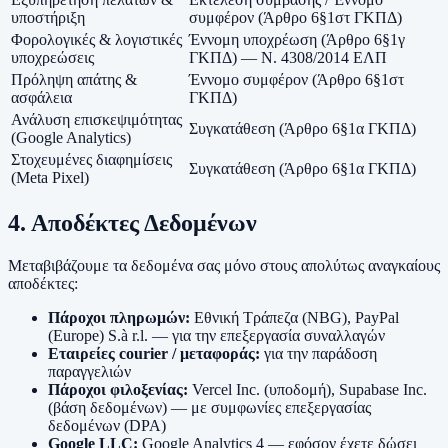
υποστήριξη
συμφέρον (Άρθρο 6§1στ ΓΚΠΔ)
Φορολογικές & λογιστικές
Έννομη υποχρέωση (Άρθρο 6§1γ
υποχρεώσεις
ΓΚΠΔ) — Ν. 4308/2014 ΕΛΠ
Πρόληψη απάτης &
Έννομο συμφέρον (Άρθρο 6§1στ
ασφάλεια
ΓΚΠΔ)
Ανάλυση επισκεψιμότητας
Συγκατάθεση (Άρθρο 6§1α ΓΚΠΔ)
(Google Analytics)
Στοχευμένες διαφημίσεις
Συγκατάθεση (Άρθρο 6§1α ΓΚΠΔ)
(Meta Pixel)
4. Αποδέκτες Δεδομένων
Μεταβιβάζουμε τα δεδομένα σας μόνο στους απολύτως αναγκαίους
αποδέκτες:
Πάροχοι πληρωμών:
Εθνική Τράπεζα (NBG), PayPal
(Europe) S.à r.l. — για την επεξεργασία συναλλαγών
Εταιρείες courier / μεταφοράς:
για την παράδοση
παραγγελιών
Πάροχοι φιλοξενίας:
Vercel Inc. (υποδομή), Supabase Inc.
(βάση δεδομένων) — με συμφωνίες επεξεργασίας
δεδομένων (DPA)
Google LLC:
Google Analytics 4 — εφόσον έχετε δώσει