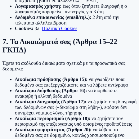
υποχρέωση βάσει Ν. 4308/2014 — ΕΛΠ)
Λογαριασμός χρήστη:
έως ότου ζητήσετε διαγραφή ή ο
λογαριασμός παραμείνει ανενεργός για 3 έτη
Δεδομένα επικοινωνίας (email/τηλ.):
2 έτη από την
τελευταία αλληλεπίδραση
Cookies:
βλ.
Πολιτική Cookies
7. Τα Δικαιώματά σας (Άρθρα 15–22
ΓΚΠΔ)
Έχετε τα ακόλουθα δικαιώματα σχετικά με τα προσωπικά σας
δεδομένα:
Δικαίωμα πρόσβασης (Άρθρο 15):
να γνωρίζετε ποια
δεδομένα σας επεξεργαζόμαστε και να λάβετε αντίγραφο
Δικαίωμα διόρθωσης (Άρθρο 16):
να διορθώσετε
ανακριβή ή ελλιπή δεδομένα
Δικαίωμα διαγραφής (Άρθρο 17):
να ζητήσετε τη διαγραφή
των δεδομένων σας («δικαίωμα στη λήθη»), εφόσον δεν
συντρέχει νόμιμος λόγος τήρησης
Δικαίωμα περιορισμού (Άρθρο 18):
να ζητήσετε τον
περιορισμό της επεξεργασίας υπό ορισμένες προϋποθέσεις
Δικαίωμα φορητότητας (Άρθρο 20):
να λάβετε τα
δεδομένα σας σε δομημένο, κοινώς χρησιμοποιούμενο